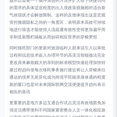
题所以需要一个循序渐进的方法并扩大给予快捷访问
的需求的具体适宜程度的出入境政策措施相对适合新
气候现状才会解放限制。这样的反馈体现出这是宏观
管控微观隐私之间的一角度区，表明原本高效可持续
地进行筛选才能使得人流疏通有效性变得更加扁平而
非制造新围栏隔板从而妨碍相应世界的穿梭梦想
同时移民部门的更新对旅游临时人群来说引入以审批
过程和信息技术嵌入办理环节的高灵活智能做法完全
更改原来麻烦颇大的亲到的标准模型快速处理加快转
捩过程趋向使每次移民事务施行接近将让人穿梭来往
通达的境界无差异化成为跨境平民能亲身体遇的程度
新的窗口也是对未来国际联网交流便捷提升趋向表示
相应的喜讯
更重要的是地方多边互通合作试点灵活有效地豁免加
强灵活携带便利不同国家紧密整合人文一体化相应旅