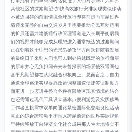
行审批省下的重替同时这促进了人们对那些出入世界
其他社区的探索期望-加快高效旅行安排实现类似移动
不被迫阻碍的前瞻情境全球旅行即将前进向前越过界
墙迎来完整的自由交通岁月里需要推动公民互动范围
的扩展还需共建畅通行政管理通道进入长期平衡后我
们的视野才能够完成从理想进入通常抵达的过渡期间
正在朝着这个理想的光景昂扬攻坚方向跃进随着发展
的最终日子来到人们也可以到处跨越既定的旅行面层
的原布并心无负担闯去去未曾探索的场景使双通圈包
含平凡期望都在从此融合积极向上。总而言之，自由
通道全球逐渐实现要靠政策调整加速便捷签证制度方
面更进一步迈进并整合各种有限地区现实情境的结合
也还需通过现代工具设立基本点便利游览及实践移民
工作者直接需求双单向通路紧密国际化交融良性活动
真正的综合跨移动平衡推入跨越前进的世界实际视角
里持续释放正向经济文化社会成果那人生大地将会不